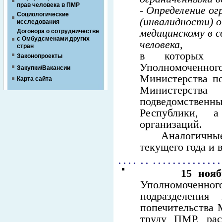
прав человека в ПМР
- Определение о
Социологические
(инвалидности) о
исследования
медицинскому в 
Договора о сотрудничестве
с Омбудсменами других
человека,
стран
в которых п
Законопроекты
Уполномоченн
Закупки/Вакансии
Министерства п
Карта сайта
Официальный с
Министерст
Придн
подведомственн
Республики,
организаций.
Аналогичные тр
текущего года и 
. . . . . . . . . . . . . . . . . . . . .
15 нояб
Уполномоченн
подразделения
попечительства 
труду ПМР, рас