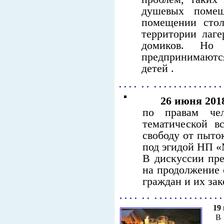
душевых помещ
помещении стол
территории лаг
домиков. Но
предпринимаютс
детей .
. . . . . . . . . . . . . . . . . . . . .
26 июня 201
по правам че
тематической в
свободу от пыто
под эгидой НП «
В дискуссии пр
на продолжение 
граждан и их за
. . . . . . . . . . . . . . . . . . . . .
19 и
В 