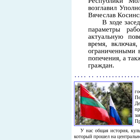
Республики Мо
возглавил Уполн
Вячеслав Косинс
В ходе заседан
параметры раб
актуальную пов
время, включая,
ограниченными в
попечения, а та
граждан.
. . . . . . . . . . . . . . . . . . . . .
го
П
Де
п
з
Пр
У нас общая история, кул
который прошел на центральн