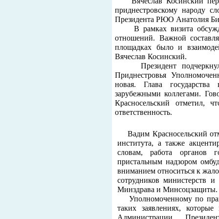
Вячеслав Косинский пер
приднестровскому народу сл
Президента РЮО Анатолия Би
В рамках визита обсуждал
отношений. Важной составл
площадках было и взаимоде
Вячеслав Косинский.
Президент подчеркнул, ч
Приднестровья Уполномочен
новая. Глава государств
зарубежными коллегами. Гов
Красносельский отметил, чт
ответственность.
Вадим Красносельский отм
института, а также акцент
словам, работа органов г
пристальным надзором омбуд
вниманием относиться к жало
сотрудников министерств и 
Минздрава и Минсоцзащиты.
Уполномоченному по права
таких заявлениях, которые
Администрации Президе