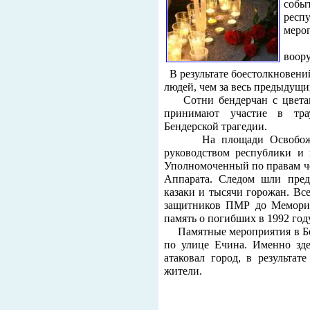
собы
респ
меро
воор
В результате боестолкновени
людей, чем за весь предыдущ
Сотни бендерчан с цветам
принимают участие в тра
Бендерской трагедии.
На площади Освобождения
руководством республики и
Уполномоченный по правам че
Аппарата. Следом шли пред
казаки и тысячи горожан. Вс
защитников ПМР до Мемориа
память о погибших в 1992 год
Памятные мероприятия в Бен
по улице Ечина. Именно зд
атаковал город, в результа
жители.