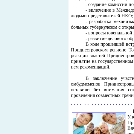
- создание комиссии п
- включение в Межвед
людьми представителей НКО;
- разработка механиз
больных туберкулезом с откры
- вопросы ювенальной
- развитие делового об
В ходе прошедшей вст
Приднестровском регионе То
реакции властей Приднестров
принятие на государственном
нем рекомендаций.
В заключение участ
омбудмсменов Приднестров
оставили без внимания си
проведения совместных трени
. . . . . . . . . . . . . . . . . . . . .
У
Пр
Вя
по