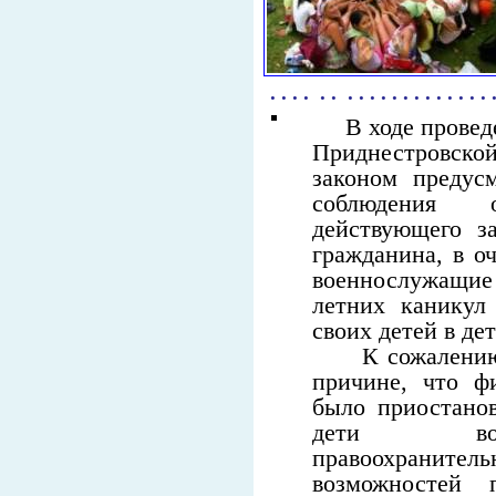
. . . . . . . . . . . . . . . . . . . . 
В ходе проведен
Приднестровско
законом предус
соблюдения 
действующего за
гражданина, в о
военнослужащи
летних каникул
своих детей в де
К сожалению
причине, что ф
было приостанов
дети воен
правоохранит
возможностей