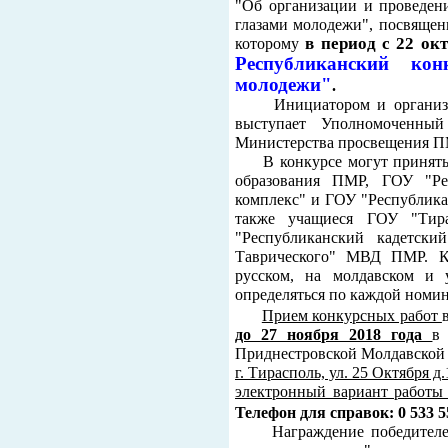
"Об организации и проведени
глазами молодежи", посвящен
в период с 22 ок
которому
Республиканский ко
молодежи"
.
Инициатором и организатор
выступает Уполномоченн
Министерства просвещения П
В конкурсе могут принять у
образования ПМР, ГОУ "Рес
комплекс" и ГОУ "Республика
также учащиеся ГОУ "Тира
"Республиканский кадетски
Таврического" МВД ПМР. Ко
русском, на молдавском и 
определяться по каждой номин
Прием конкурсных работ
до 27 ноября 2018 года
в
Приднестровской Молдавской
г. Тирасполь, ул. 25 Октября д.
электронный вариант работ
Телефон для справок: 0 533 5
Награждение победителей Р