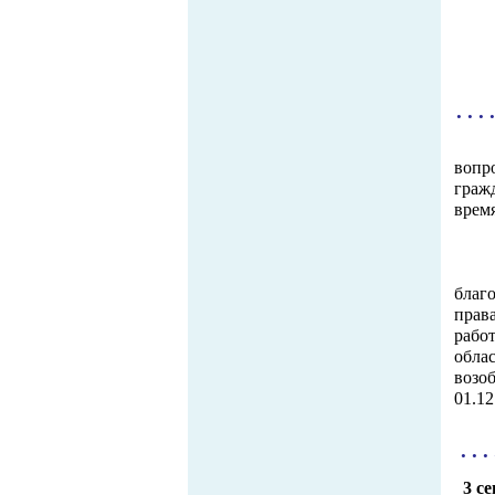
. . . 
вопр
граж
врем
благ
прав
рабо
обла
возо
01.12
. . . 
3 с