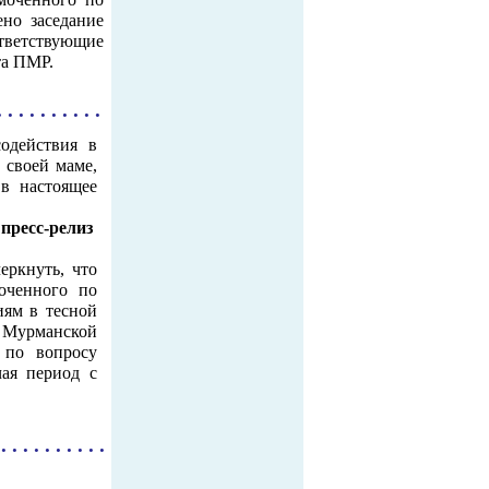
но заседание
тветствующие
та ПМР.
. . . . . . . . . .
одействия в
 своей маме,
в настоящее
пресс-релиз
ркнуть, что
оченного по
иям в тесной
о Мурманской
 по вопросу
ая период с
. . . . . . . . . .