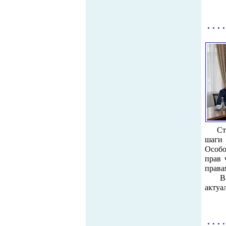
. . . .
Ст
шаги
Особо
прав 
права
В зав
актуа
. . . .