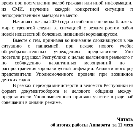
время при поступлении жалоб граждан или иной информации, 
из СМИ, изучение каждой конкретной ситуации п
непосредственным выездом на место
.
Начиная с начала 2020 года и особенно с периода ближе к м
мир с тревогой следит за ситуацией с резким ростом забо
новой неизвестной болезнью, названной коронавирусом.
Вместе с тем, принимая во внимание сложившуюся в на
ситуацию с пандемией, при начале нового учебн
общеобразовательных учреждениях представители Упо
посетили ряд школ Республики с целью выяснения реального 
по соблюдению карантинных мероприятий по н
распространения коронавирусной инфекции. Аналогичного ро
представители Уполномоченного провели при возникно
детских садов.
В рамках перехода министерств и ведомств Республики н
формат документооборота и делового общения между 
представители Уполномоченного приняли участие в ряде ра
совещаний в онлайн-режиме.
Читать
об итогах работы Аппарата за 11 меся