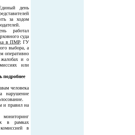
Единый день
редставителей
ить за ходом
юдателей.
нь работал
рховного суда
ека в ПМР
, ГУ
ого выбора, а
ам оперативно
 жалобах и о
омиссиях или
ь подробнее
авам человека
а нарушение
олосование.
 и правил на
 мониторинг
рах в рамках
 комиссией в