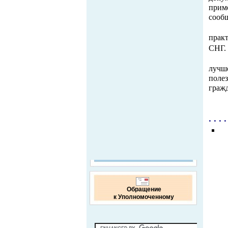
приме
сообщ
прак
СНГ. 
лучш
поле
граж
. . . .
Обращение
к Уполномоченному