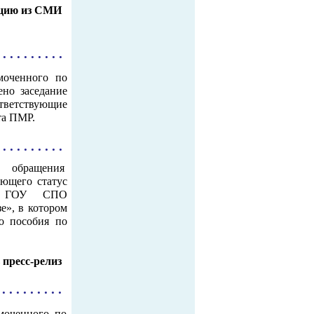
цию из СМИ
 . . . . . . . . .
моченного по
но заседание
ответствующие
та ПМР.
 . . . . . . . . .
 обращения
еющего статус
ка ГОУ СПО
е», в котором
о пособия по
 пресс-релиз
 . . . . . . . . .
моченного по