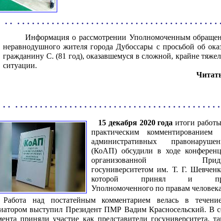
. . . . . . . . . . . . . . . . . . . . . . . . . . . . . . . . . . . . . . . . . . . . 
Информация о
рассмотрении Уполномоченным обращ
неравнодушного жителя города Дубоссары с просьбой об ок
гражданину С. (81 год), оказавшемуся в сложной, крайне тяж
ситуации.
Читать
Официальный сайт Уполномоченного по правам человека в
Приднестровской Молдавской Республике
 . . . . . . . . . . . . . . . . . . . . . . . . . . . . . . . . . . . . . . . . . . . .
15 декабря 2020 года
итоги работы
практическим комментированием 
административных правонаруш
(КоАП) обсудили в ходе конферен
организованной Приднес
госуниверситетом им. Т. Г. Шевченк
которой принял и предс
Уполномоченного по правам человек
Работа над постатейным комментарием велась в течени
иатором выступил Президент ПМР Вадим Красносельский. В с
мента приняли участие как представители госуниверситета, та