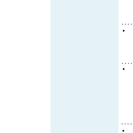
. . . .
. . . .
. . . .