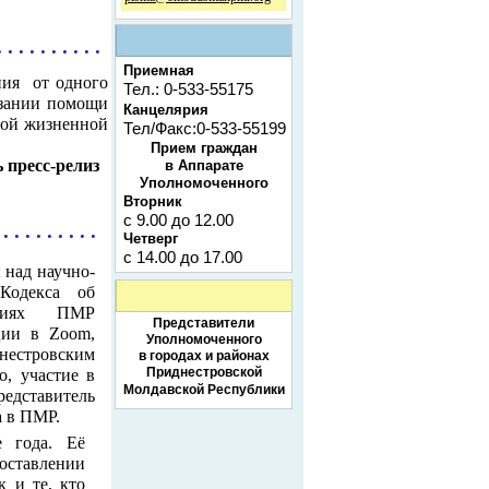
. . . . . . . . . .
Приемная
ения
от одного
Тел.: 0-533-55175
азании помощи
Канцелярия
елой жизненной
Тел/Факс:0-533-55199
Прием граждан
 пресс-релиз
в Аппарате
Уполномоченного
Вторник
с 9.00 до 12.00
 . . . . . . . . .
Четверг
с 14.00 до 17.00
 над научно-
Кодекса об
ениях ПМР
Представители
ции в Zoom,
Уполномоченного
тровским
в городах и районах
Приднестровской
о, участие в
Молдавской Республики
тавитель
а в ПМР.
е года. Её
оставлении
к и те, кто