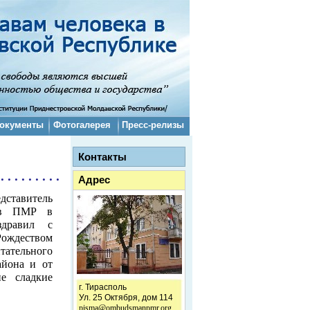
окументы
Фотогалерея
Пресс-релизы
Контакты
. . . . . . . . .
Адрес
дставитель
а в ПМР в
дравил с
ждеством
тельного
айона и от
е сладкие
г. Тирасполь
Ул. 25 Октября, дом 114
pisma@ombudsmanpmr.org