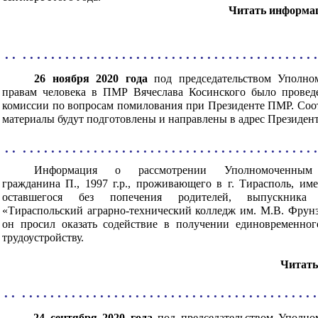
Читать информа
 . . . . . . . . . . . . . . . . . . . . . . . . . . . . . . . . . . . . . . . . . . . .
26 ноября 2020 года
под председательством Уполно
правам человека в ПМР Вячеслава Косинского было проведе
комиссии по вопросам помилования при Президенте ПМР. Со
материалы будут подготовлены и направлены в адрес Президен
 . . . . . . . . . . . . . . . . . . . . . . . . . . . . . . . . . . . . . . . . . . . .
Информация о
рассмотрении Уполномоченным
гражданина П., 1997 г.р., проживающего в г. Тирасполь, им
оставшегося без попечения родителей, выпускни
«Тираспольский аграрно-технический колледж им. М.В. Фрунз
он просил оказать содействие в получении единовременног
трудоустройству
.
Читать
 . . . . . . . . . . . . . . . . . . . . . . . . . . . . . . . . . . . . . . . . . . . .
24 сентября 2020 года
под председательством Уполно