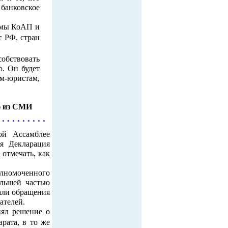
 банковское
рмы КоАП и
т РФ, стран
собствовать
. Он будет
ам-юристам,
ю из СМИ
 . . . . . . . . .
ой Ассамблее
я Декларация
 отмечать, как
лномоченного
Создание сайта
льшей частью
"Веб-студия Тира"
www.sitemaking.ws
пали обращения
ателей.
нял решение о
рата, в то же