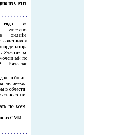
цию из СМИ
 . . . . . . . . .
года
во
ведомстве
е онлайн-
с советником
координатора
 Участие во
омоченный по
 Вячеслав
 дальнейшие
 человека.
вы в области
оченного по
ать по всем
ию из СМИ
 . . . . . . . . .