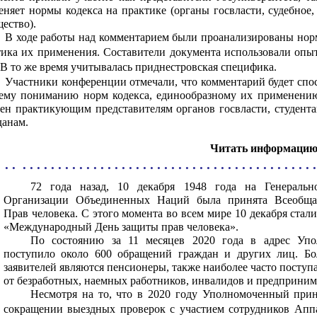
няет нормы кодекса на практике (органы госвласти, судебное,
ество).
В ходе работы над комментарием были проанализированы но
тика их применения. Составители документа использовали опы
В то же время учитывалась приднестровская специфика.
Участники конференции отмечали, что комментарий будет спо
ему пониманию норм кодекса, единообразному их применению
зен практикующим представителям органов госвласти, студент
данам.
Читать информаци
 . . . . . . . . . . . . . . . . . . . . . . . . . . . . . . . . . . . . . . . . . . . .
72 года назад, 10 декабря 1948 года на Генеральн
Организации Объединенных Наций была принята Всеобща
Прав человека. С этого момента во всем мире 10 декабря стали
«Международный День защиты прав человека».
По состоянию за 11 месяцев 2020 года в адрес Упо
поступило около 600 обращений граждан и других лиц. Бо
заявителей являются пенсионеры, также наиболее часто посту
от безработных, наемных работников, инвалидов и предприним
Несмотря на то, что в 2020 году Уполномоченный при
сокращении выездных проверок с участием сотрудников Аппа