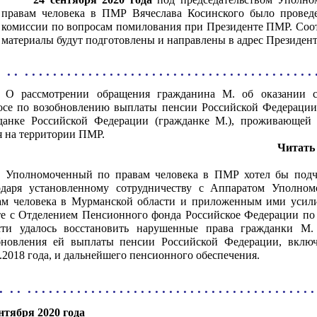
правам человека в ПМР Вячеслава Косинского было проведе
комиссии по вопросам помилования при Президенте ПМР. Соо
материалы будут подготовлены и направлены в адрес Президен
. . . . . . . . . . . . . . . . . . . . . . . . . . . . . . . . . . . . . . . . . . . . 
О рассмотрении обращения гражданина М. об оказании с
осе по возобновлению выплаты пенсии Российской Федерации
данке Российской Федерации (гражданке М.), проживающей 
я на территории ПМР.
Читать 
Уполномоченный по правам человека в ПМР хотел бы подче
одаря установленному сотрудничеству с Аппаратом Уполном
ам человека в Мурманской области и приложенным ими усил
те с Отделением Пенсионного фонда Российское Федерации п
сти удалось восстановить нарушенные права гражданки М.
бновления ей выплаты пенсии Российской Федерации, включ
.2018 года, и дальнейшего пенсионного обеспечения.
. . . . . . . . . . . . . . . . . . . . . . . . . . . . . . . . . . . . . . . . . . . . 
ентября 2020 года