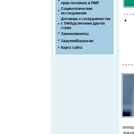
прав человека в ПМР
Социологические
. . . 
исследования
Договора о сотрудничестве
с Омбудсменами других
стран
Законопроекты
Закупки/Вакансии
Карта сайта
. . . .
иниц
доку