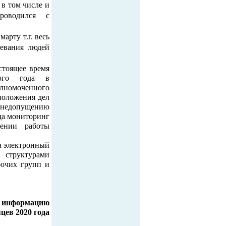
в том числе и
роводился с
арту т.г. весь
левания людей
стоящее время
ого года в
лномоченного
положения дел
едопущению
да мониторинг
вении работы
а электронный
структурами
бочих групп и
 информацию
цев 2020 года