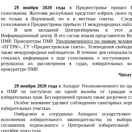
29 ноября 2020 года
в Приднестровье прошел 
голосования. Жителям республики предстоит избрать своих п
не только в Верховный, но и в местные советы. След
голосования в Приднестровье прибыло 11 международных набл
В зале заседаний Центризбиркома в этот де
Информационный центр. В его состав вошли представители Ве
ПМР, Прокуратуры ПМР,
Уполномоченного по правам челов
«ПГТРК», ГУ «Приднестровская газета», Телевидения свободн
также международные наблюдатели. В течение дня специалист
стекалась информация о ходе голосования, о поступивших
результатах их рассмотрения в судах, избирательных к
прокуратуре ПМР.
Читат
29 ноября 2020 года
в Аппарат Уполномоченного по пр
в ПМР не поступило ни одной жалобы от граждан н
избирательных прав. Без нарушений прошло также досрочное г
Особое внимание уделяют соблюдению санитарных норм
избирательных участках.
Омбудсмен и сотрудники Аппарата осуществляют
исполнения избирательного законодательства на выбо
соглашения, подписанного с Центральной избирательной
сентябре этого года.