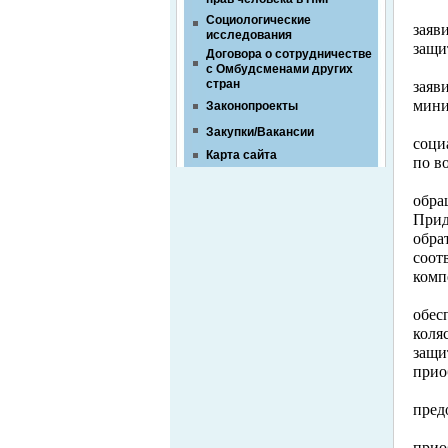
Социологические
заяв
исследования
защи
Договора о сотрудничестве
с Омбудсменами других
стран
заяв
мини
Законопроекты
Закупки/Вакансии
соци
Карта сайта
по в
обра
Прид
обра
соот
комп
обес
коля
защи
прио
пред
прио