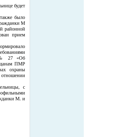
ьнице будет
также было
гражданки М
ой районной
дован прием
ормировало
ребованиями
а № 27 «Об
ажданам ПМР
вах охраны
 отношении
ельницы, с
профильными
жданки М. и
Создание сайта
"Веб-студия Тира"
www.sitemaking.ws