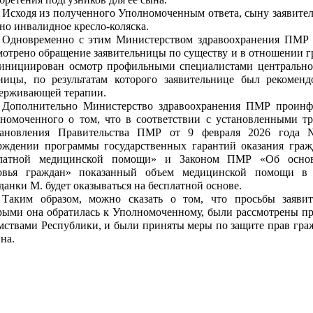
Исходя из полученного Уполномоченным ответа, сыну заявител
но инвалидное кресло-коляска.
Одновременно с этим Министерством здравоохранения ПМР 
мотрено обращение заявительницы по существу и в отношении 
инициирован осмотр профильными специалистами центральн
ницы, по результатам которого заявительнице был рекомен
ерживающей терапии.
Дополнительно Министерство здравоохранения ПМР проинф
номоченного о том, что в соответствии с установленными т
тановления Правительства ПМР от 9 февраля 2026 год
рждении программы государственных гарантий оказания гр
платной медицинской помощи» и Законом ПМР «Об осно
овья граждан» показанный объем медицинской помощи в
данки М. будет оказываться на бесплатной основе.
Таким образом, можно сказать о том, что просьбы заявит
рыми она обратилась к Уполномоченному, были рассмотрены 
мствами Республики, и были приняты меры по защите прав гра
на.