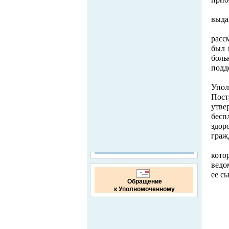
выда
расс
был 
боль
подд
Упол
Пос
утве
бес
здор
граж
кото
ведо
ее сы
Обращение
к Уполномоченному