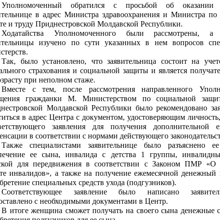
Уполномоченный обратился с просьбой об оказании 
ительнице в адрес Министра здравоохранения и Министра по
те и труду Приднестровской Молдавской Республики.
Ходатайства Уполномоченного были рассмотрены, а 
ительницы изучено по сути указанных в нем вопросов спе
стерств.
Так, было установлено, что заявительница состоит на уче
ального страхования и социальной защиты и является получат
озрасту при неполном стаже.
Официальный сайт Уполномоченного по правам человека в
Вместе с тем, после рассмотрения направленного Упол
Приднестровской Молдавской Республике
щения гражданки М. Министерством по социальной защи
нестровской Молдавской Республики было рекомендовано за
титься в адрес Центра с документом, удостоверяющим личность,
ветствующего заявления для получения дополнительной е
енсации в соответствии с нормами действующего законодательс
Также специалистами заявительнице было разъяснено е
печение ее сына, инвалида с детства 1 группы, инвалидн
ской для передвижения в соответствии с Законом ПМР «О 
те инвалидов», а также на получение ежемесячной денежный
бретение специальных средств ухода (подгузников).
Соответствующее заявление было написано заявите
оставлено с необходимыми документами в Центр.
В итоге женщина сможет получать на своего сына денежные с
бретения подгузников для ее сына.