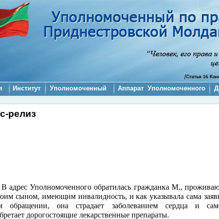
я
Институт
Уполномоченный
Аппарат Уполномоченного
Д
с-релиз
В адрес Уполномоченного обратилась гражданка М., прожива
воим сыном, имеющим инвалидность, и как указывала сама заяв
м обращении, она страдает заболеванием сердца и само
бретает дорогостоящие лекарственные препараты.