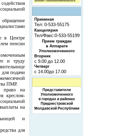
содействия
 социальной
Приемная
обращение
Тел: 0-533-55175
циалистами
Канцелярия
Тел/Факс:0-533-55199
те в Центре
Прием граждан
елем пенсии
в Аппарате
Уполномоченного
номоченным
Вторник
те и труду
с 9.00 до 12.00
явительнице
Четверг
с 14.00до 17.00
 для подачи
жемесячной
тва ПМР.
е право на
Представители
Уполномоченного
ым креслом-
в городах и районах
социальной
Приднестровской
 выплаты на
Молдавской Республики
льницей и
редства для