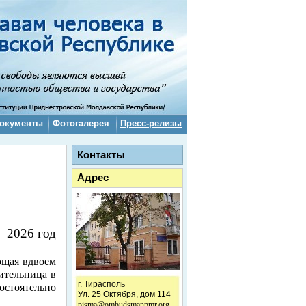
окументы
Фотогалерея
Пресс-релизы
Контакты
Адрес
2026 год
ющая вдвоем
ительница в
г. Тирасполь
стоятельно
Ул. 25 Октября, дом 114
pisma@ombudsmanpmr.org