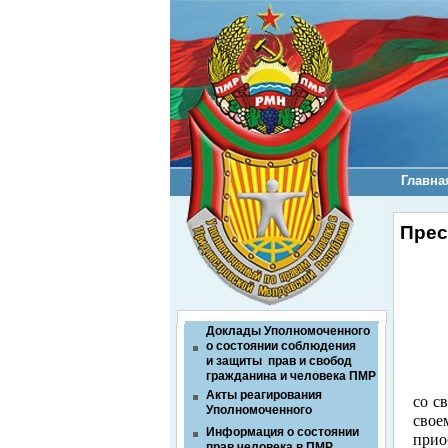
Главна
Прес
Доклады Уполномоченного
о состоянии соблюдения
и защиты прав и свобод
гражданина и человека ПМР
Акты реагирования
со с
Уполномоченного
свое
Информация о состоянии
прио
прав человека в ПМР